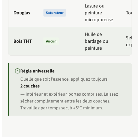
Lasure ou
Douglas
peinture
Tous l
Saturateur
microporeuse
Huile de
Selon
Bois THT
bardage ou
Aucun
exposi
peinture
Règle universelle
Quelle que soit l'essence, appliquez toujours
2 couches
— intérieur et extérieur, portes comprises. Laissez
sécher complètement entre les deux couches.
Travaillez par temps sec, à +5°C minimum.