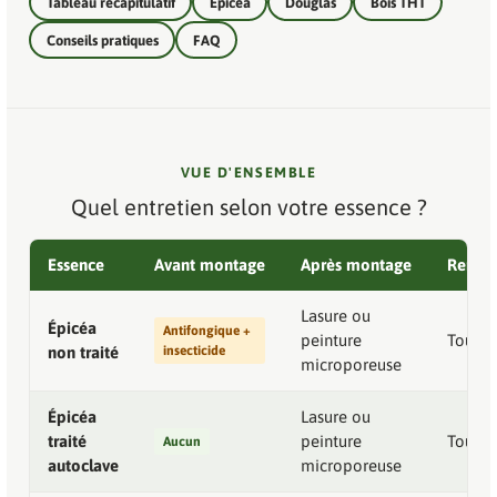
Tableau récapitulatif
Épicéa
Douglas
Bois THT
Conseils pratiques
FAQ
VUE D'ENSEMBLE
Quel entretien selon votre essence ?
Essence
Avant montage
Après montage
Renou
Lasure ou
Épicéa
Antifongique +
peinture
Tous l
non traité
insecticide
microporeuse
Épicéa
Lasure ou
traité
peinture
Tous l
Aucun
autoclave
microporeuse